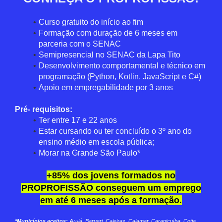
Curso gratuito do início ao fim
Formação com duração de 6 meses em
parceria com o SENAC
Semipresencial no SENAC da Lapa Tito
Desenvolvimento comportamental e técnico em
programação (Python, Kotlin, JavaScript e C#)
Apoio em empregabilidade por 3 anos
Pré- requisitos:
Ter entre 17 e 22 anos
Estar cursando ou ter concluído o 3º ano do
ensino médio em escola pública;
Morar na Grande São Paulo*
+85% dos jovens formados no
PROPROFISSÃO conseguem um emprego
em até 6 meses após a formação.
*Municípios aceitos: A
rujá, Barueri, Caieiras, Cajamar, Carapicuíba, Cotia,