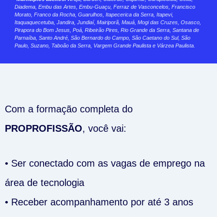
Diadema, Embu das Artes, Embu-Guaçu, Ferraz de Vasconcelos, Francisco
Morato, Franco da Rocha, Guarulhos, Itapecerica da Serra, Itapevi,
Itaquaquecetuba, Jandira, Jundiaí, Mairiporã, Mauá, Mogi das Cruzes, Osasco,
Pirapora do Bom Jesus, Poá, Ribeirão Pires, Rio Grande da Serra, Santana de
Parnaíba, Santo André, São Bernardo do Campo, São Caetano do Sul, São
Paulo, Suzano, Taboão da Serra, Vargem Grande Paulista e Várzea Paulista.
Com a formação completa do
PROPROFISSÃO
, você vai:
•⁠ Ser conectado com as vagas de emprego na
área de tecnologia
•⁠ Receber acompanhamento por até 3 anos